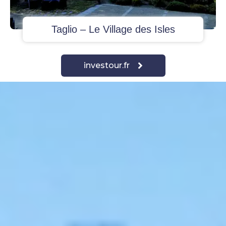
Taglio – Le Village des Isles
investour.fr