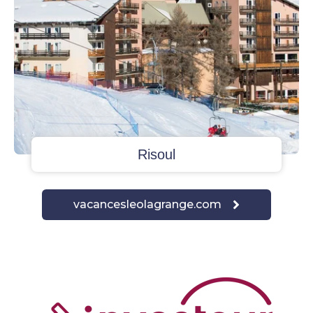
Risoul
vacancesleolagrange.com